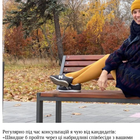
Регулярно під час консультацій я чую від кандидатів:
«Швидше б пройти через ці набридливі співбесіди з вашими