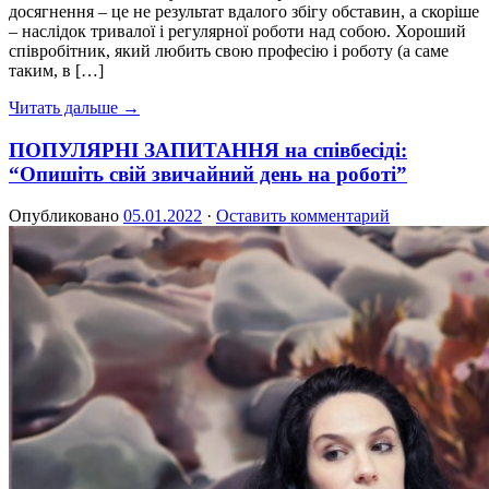
досягнення – це не результат вдалого збігу обставин, а скоріше
– наслідок тривалої і регулярної роботи над собою. Хороший
співробітник, який любить свою професію і роботу (а саме
таким, в […]
Читать дальше →
ПОПУЛЯРНІ ЗАПИТАННЯ на співбесіді:
“Опишіть свій звичайний день на роботі”
Опубликовано
05.01.2022
·
Оставить комментарий