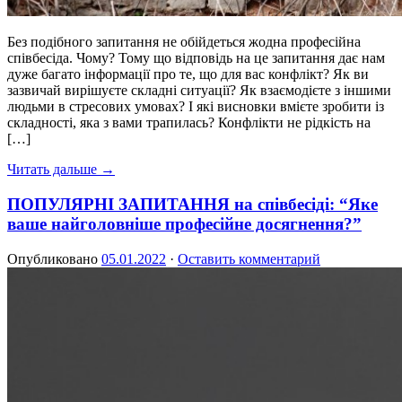
Без подібного запитання не обійдеться жодна професійна
співбесіда. Чому? Тому що відповідь на це запитання дає нам
дуже багато інформації про те, що для вас конфлікт? Як ви
зазвичай вирішуєте складні ситуації? Як взаємодієте з іншими
людьми в стресових умовах? І які висновки вмієте зробити із
складності, яка з вами трапилась? Конфлікти не рідкість на
[…]
Читать дальше →
ПОПУЛЯРНІ ЗАПИТАННЯ на співбесіді: “Яке
ваше найголовніше професійне досягнення?”
Опубликовано
05.01.2022
·
Оставить комментарий