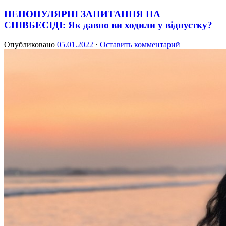
НЕПОПУЛЯРНІ ЗАПИТАННЯ НА
СПІВБЕСІДІ: Як давно ви ходили у відпустку?
Опубликовано
05.01.2022
·
Оставить комментарий