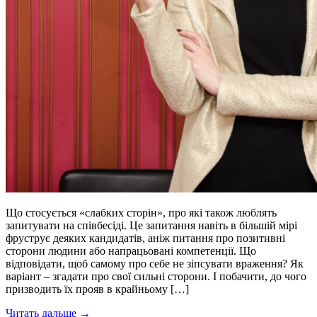
Що стосується «слабких сторін», про які також люблять
запитувати на співбесіді. Це запитання навіть в більшій мірі
фруструє деяких кандидатів, аніж питання про позитивні
сторони людини або напрацьовані компетенції. Що
відповідати, щоб самому про себе не зіпсувати враження? Як
варіант – згадати про свої сильні сторони. І побачити, до чого
призводить їх прояв в крайньому […]
Читать дальше →