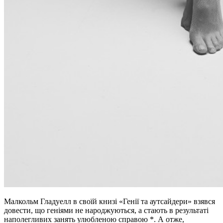
Малкольм Гладуелл в своїй книзі «Генії та аутсайдери» взявся
довести, що геніями не народжуються, а стають в результаті
наполегливих занять улюбленою справою *. А отже,