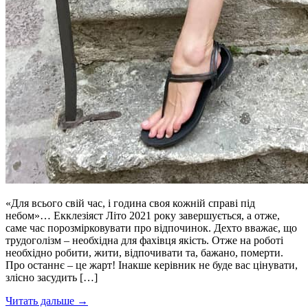
«Для всього свій час, і година своя кожній справі під
небом»… Екклезiяст Літо 2021 року завершується, а отже,
саме час порозмірковувати про відпочинок. Дехто вважає, що
трудоголізм – необхідна для фахівця якість. Отже на роботі
необхідно робити, жити, відпочивати та, бажано, померти.
Про останнє – це жарт! Інакше керівник не буде вас цінувати,
злісно засудить […]
Читать дальше →