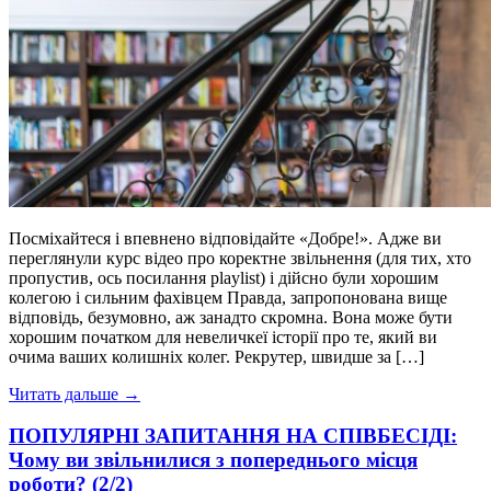
Посміхайтеся і впевнено відповідайте «Добре!». Адже ви
переглянули курс відео про коректне звільнення (для тих, хто
пропустив, ось посилання playlist) і дійсно були хорошим
колегою і сильним фахівцем Правда, запропонована вище
відповідь, безумовно, аж занадто скромна. Вона може бути
хорошим початком для невеличкеї історії про те, який ви
очима ваших колишніх колег. Рекрутер, швидше за […]
Читать дальше →
ПОПУЛЯРНІ ЗАПИТАННЯ НА СПІВБЕСІДІ:
Чому ви звільнилися з попереднього місця
роботи? (2/2)