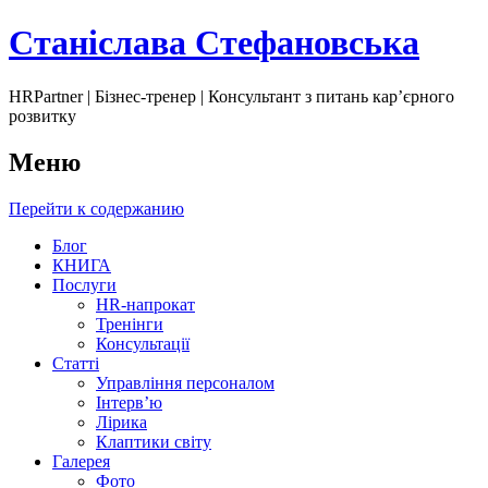
Станіслава Стефановська
HRPartner | Бізнес-тренер | Консультант з питань карʼєрного
розвитку
Меню
Перейти к содержанию
Блог
КНИГА
Послуги
HR-напрокат
Тренінги
Консультації
Статті
Управління персоналом
Інтервʼю
Лірика
Клаптики світу
Галерея
Фото