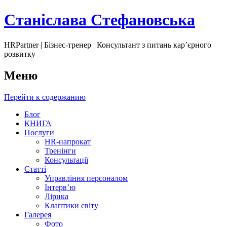
Станіслава Стефановська
HRPartner | Бізнес-тренер | Консультант з питань карʼєрного
розвитку
Меню
Перейти к содержанию
Блог
КНИГА
Послуги
HR-напрокат
Тренінги
Консультації
Статті
Управління персоналом
Інтервʼю
Лірика
Клаптики світу
Галерея
Фото