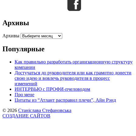
Архивы
Архивы
Популярные
Как правильно разработать организационную структуру
компании
Достучаться до руководителя или как грамотно донести
свою идею и вовлечь руководителя в процесс
изменений
ИНТЕРВЬЮ с ПРОФИ-пчеловодом
Про мене
Цитаты из “Атлант расправил плечи”, Айн Рэнд
© 2026
Станіслава Стефановська
СОЗДАНИЕ САЙТОВ