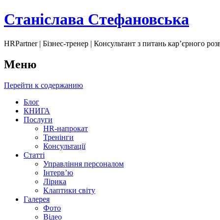
Станіслава Стефановська
HRPartner | Бізнес-тренер | Консультант з питань карʼєрного ро
Меню
Перейти к содержанию
Блог
КНИГА
Послуги
HR-напрокат
Тренінги
Консультації
Статті
Управління персоналом
Інтервʼю
Лірика
Клаптики світу
Галерея
Фото
Відео