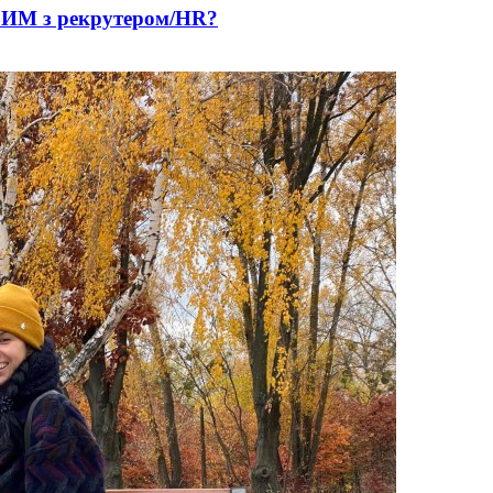
 з рекрутером/HR?