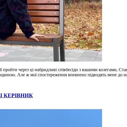
б пройти через ці набридливі співбесіди з вашими колегами, Стан
юдиною. Але ж мої спостереження впевнено підводять мене до нас
Ш КЕРІВНИК