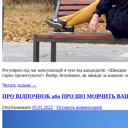
Регулярно під час консультацій я чую від кандидатів: «Швидше 
гарно презентувати!» Вибір, безумовно, як завжди за кожною л
Читать дальше →
ПРО ВІДПОЧНОК або ПРО ЩО МОВЧИТЬ ВА
Опубликовано
05.01.2022
·
Оставить комментарий