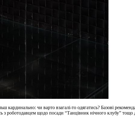
льш кардинально: чи варто взагалі-то одягатись? Базові рекомен
тесь з роботодавцем щодо посади “Танцівник нічного клубу” тощо 