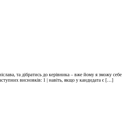
іслава, та дібратись до керівника – вже йому я зможу себе
тупних висновків: 1 | навіть, якщо у кандидата є […]