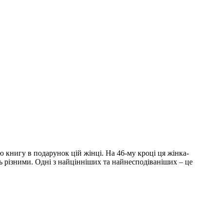
 книгу в подарунок цій жінці. На 46-му кроці ця жінка-
 різними. Одні з найцінніших та найнесподіваніших – це