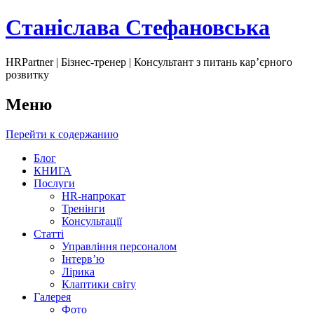
Станіслава Стефановська
HRPartner | Бізнес-тренер | Консультант з питань карʼєрного
розвитку
Меню
Перейти к содержанию
Блог
КНИГА
Послуги
HR-напрокат
Тренінги
Консультації
Статті
Управління персоналом
Інтервʼю
Лірика
Клаптики світу
Галерея
Фото