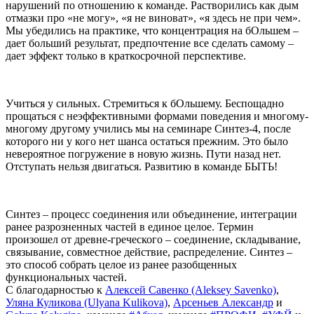
нарушений по отношению к команде. Растворились как дым
отмазки про «не могу», «я не виноват», «я здесь не при чем».
Мы убедились на практике, что концентрация на бОльшем –
дает больший результат, предпочтение все сделать самому –
дает эффект только в краткосрочной перспективе.
Учиться у сильных. Стремиться к бОльшему. Беспощадно
прощаться с неэффективными формами поведения и многому-
многому другому учились мы на семинаре Синтез-4, после
которого ни у кого нет шанса остаться прежним. Это было
невероятное погружение в новую жизнь. Пути назад нет.
Отступать нельзя двигаться. Развитию в команде БЫТЬ!
Синтез – процесс соединения или объединение, интеграции
ранее разрозненных частей в единое целое. Термин
произошел от древне-греческого – соединение, складывание,
связывание, совместное действие, распределение. Синтез –
это способ собрать целое из ранее разобщенных
функциональных частей.
С благодарностью к
Алексей Савенко (Aleksey Savenko)
,
Уляна Куликова (Ulyana Kulikova)
,
Арсеньев Александр
и