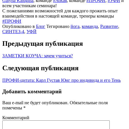
Galyna Kalugina
, команде
#Абхая
, команде
#ПРОФИ
,
#УФЙ
и
всем участникам семинара!
С пожеланиями возможностей для каждого прожить опыт
взаимодействия в настоящей команде, тренеры команды
#ПРОФИ
Опубликовано в
Блог
Тегировано
йога
,
команда
,
Развитие
,
СИНТЕЗ-4
,
УФЙ
Предыдущая публикация
ЗАМЕТКИ КОУЧА: зачем учиться?
Следующая публикация
ПРОФИ-цитата: Карл Густав Юнг про индивида и его Тень
Добавить комментарий
Ваш e-mail не будет опубликован.
Обязательные поля
помечены
*
Комментарий