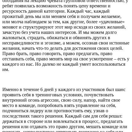
опоздания на лекцию чревата групповой ответственностью, у
ребят появилась возможность понять цену времени и
ресурсность данной категории. Каждый час, каждый
прожитый день мы или меняем себя и получаем желаемое,
или молча наблюдаем за тем, как другие, более «удачливые»
меняют и структурируют этот мир исходя из своих желаний,
зачастую без учета наших интересов. И мы можем долго
жаловаться, страдать, обижаться и обвинять других в
несправедливости и эгоизме, а можем, осознав свои истинные
желания, начать что-то делать для достижения своих целей.
Право брать, право говорить, право предлагать, право
отстаивать себя, право менять мир на свое усмотрение – есть у
каждого из нас. Но далеко не каждый умеет воспользоваться
им.
Именно в течение 6 дней у каждого из участников был шанс
проявить себя в тренинговых условиях, почувствовать
внутренний огонь агрессии, свою силу, напор, найти свое
место в команде, попробовать взять управление на себя,
подчиниться лидеру или противостоять ему, узнав о
последствиях такого решения. Каждый сам для себя решал:
держаться в стороне или вовлекаться в процесс, предлагать
решения или отдавать это право другим, мешать команде или
помогать, непродуктивно оттягивать внимание на себя или