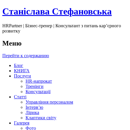
Станіслава Стефановська
HRPartner | Бізнес-тренер | Консультант з питань карʼєрного
розвитку
Меню
Перейти к содержанию
Блог
КНИГА
Послуги
HR-напрокат
Тренінги
Консультації
Статті
Управління персоналом
Інтервʼю
Лірика
Клаптики світу
Галерея
Фото