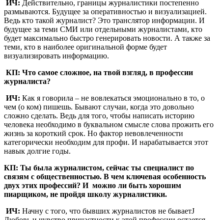
ИЧ:
Действительно, границы журналистики постепенно
размываются. Будущее за оперативностью и визуализацией.
Ведь кто такой журналист? Это транслятор информации. И
будущее за теми СМИ или отдельными журналистами, кто
будет максимально быстро генерировать новости. А также за
теми, кто в наиболее оригинальной форме будет
визуализировать информацию.
КП: Что самое сложное, на твой взгляд, в профессии
журналиста?
ИЧ:
Как я говорила – не вовлекаться эмоционально в то, о
чем (о ком) пишешь. Бывают случаи, когда это довольно
сложно сделать. Ведь для того, чтобы написать историю
человека необходимо в буквальном смысле слова прожить его
жизнь за короткий срок. Но фактор невовлеченности
категорически необходим для профи. И нарабатывается этот
навык долгие годы.
КП: Ты была журналистом, сейчас ты специалист по
связям с общественностью. В чем ключевая особенность
двух этих профессий?
И можно ли быть хорошим
пиарщиком, не пройдя школу журналистики.
ИЧ:
Начну с того, что бывших журналистов не бываетJ
Любовь и чувство причастности к этой профессии остается