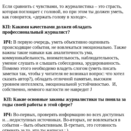
Если сравнить с чувствами, то журналистика – это страсть,
которая поглощает с головой, но при этом ты должен уметь,
как говорится, «держать голову в холоде».
КП: Какими качествами должен обладать
профессиональный журналист?
ИЧ:
В первую очередь, уметь объективно оценивать
происходящие события, не вовлекаться эмоционально. Также
важны такие навыки как аналитичность ума,
коммуникабельность, внимательность, наблюдательность,
умение слушать и слышать собеседника, эрудированность.
Помимо этого необходимо владеть слогом (уметь писать
заметки так, чтобы у читателя не возникал вопрос: что хотел
сказать автор?), обладать отличной памятью, высоким
уровнем интеллекта, эмоциональной устойчивостью. И,
собственно, немного наглости не навредит J
КП: Какие основные законы журналистики ты поняла за
годы своей работы в этой сфере?
ИЧ:
Во-первых, проверять информацию во всех доступных
и…недоступных источниках. Во-вторых, не вовлекаться в
события – быть объективным. В-третьих, это готовность
отвечать за то, что ты написал : )