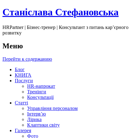
Станіслава Стефановська
HRPartner | Бізнес-тренер | Консультант з питань карʼєрного
розвитку
Меню
Перейти к содержанию
Блог
КНИГА
Послуги
HR-напрокат
Тренінги
Консультації
Статті
Управління персоналом
Інтервʼю
Лірика
Клаптики світу
Галерея
Фото