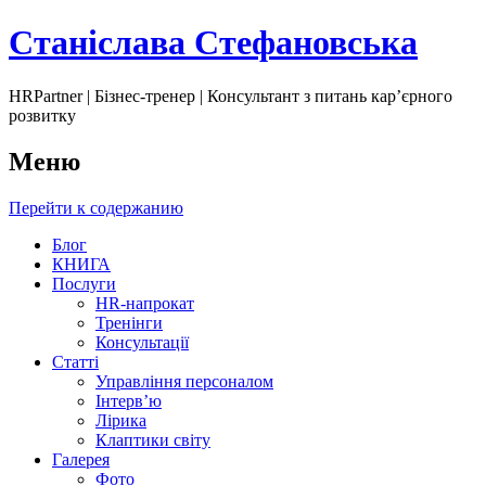
Станіслава Стефановська
HRPartner | Бізнес-тренер | Консультант з питань карʼєрного
розвитку
Меню
Перейти к содержанию
Блог
КНИГА
Послуги
HR-напрокат
Тренінги
Консультації
Статті
Управління персоналом
Інтервʼю
Лірика
Клаптики світу
Галерея
Фото