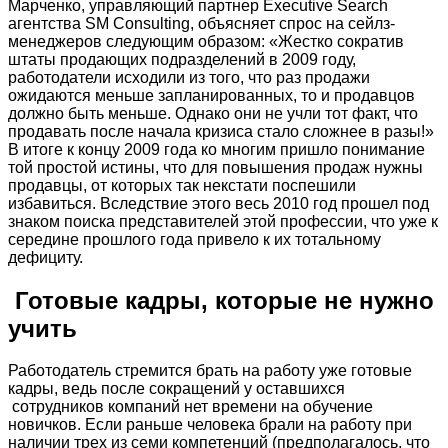
Марченко, управляющий партнер Executive Search
агентства SM Consulting, объясняет спрос на сейлз-
менеджеров следующим образом: «Жестко сократив
штаты продающих подразделений в 2009 году,
работодатели исходили из того, что раз продажи
ожидаются меньше запланированных, то и продавцов
должно быть меньше. Однако они не учли тот факт, что
продавать после начала кризиса стало сложнее в разы!»
В итоге к концу 2009 года ко многим пришло понимание
той простой истины, что для повышения продаж нужны
продавцы, от которых так некстати поспешили
избавиться. Вследствие этого весь 2010 год прошел под
знаком поиска представителей этой профессии, что уже к
середине прошлого года привело к их тотальному
дефициту.
Готовые кадры, которые не нужно
учить
Работодатель стремится брать на работу уже готовые
кадры, ведь после сокращений у оставшихся
сотрудников компаний нет времени на обучение
новичков. Если раньше человека брали на работу при
наличии трех из семи компетенций (предполагалось, что