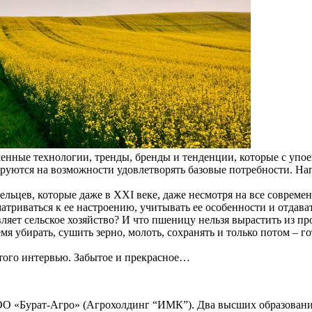
ные технологии, тренды, бренды и тенденции, которые с упоен
ируются на возможности удовлетворять базовые потребности. Нап
дельцев, которые даже в XXI веке, даже несмотря на все совре
триваться к ее настроению, учитывать ее особенности и отдават
 сельское хозяйство? И что пшеницу нельзя вырастить из проб
ремя убирать, сушить зерно, молоть, сохранять и только потом 
этого интервью. Забытое и прекрасное…
О «Бурат-Агро» (Агрохолдинг “ИМК”). Два высших образования