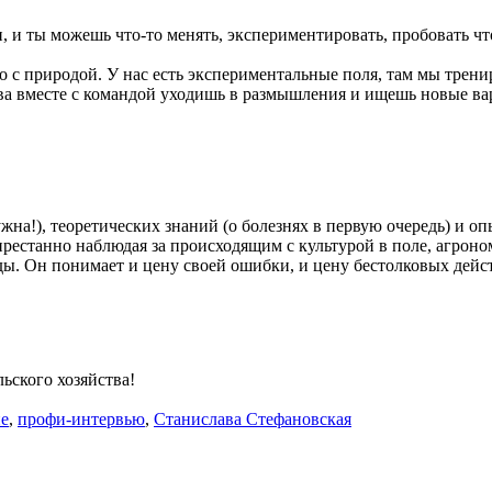
и, и ты можешь что-то менять, экспериментировать, пробовать чт
 с природой. У нас есть экспериментальные поля, там мы тренир
нова вместе с командой уходишь в размышления и ищешь новые 
ужна!), теоретических знаний (о болезнях в первую очередь) и оп
престанно наблюдая за происходящим с культурой в поле, агрон
ы. Он понимает и цену своей ошибки, и цену бестолковых дейс
ьского хозяйства!
ие
,
профи-интервью
,
Станислава Стефановская