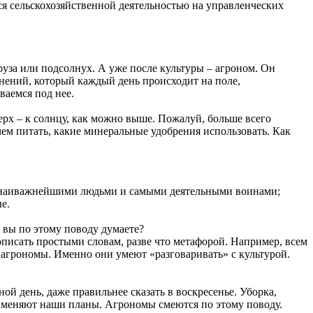
я сельскохозяйственной деятельностью на управленческих
руза или подсолнух. А уже после культуры – агроном. Он
енений, который каждый день происходит на поле,
ваемся под нее.
верх – к солнцу, как можно выше. Пожалуй, больше всего
 чем питать, какие минеральные удобрения использовать. Как
ся наиважнейшими людьми и самыми деятельными воинами;
е.
о вы по этому поводу думаете?
 описать простыми словам, разве что метафорой. Например, всем
 агрономы. Именно они умеют «разговаривать» с культурой.
ой день, даже правильнее сказать в воскресенье. Уборка,
-то меняют наши планы. Агрономы смеются по этому поводу.