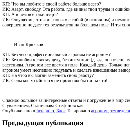
КП: Что вы любите в своей работе больше всего?
ИК:
Азарт, свободу. Эта работа, где видны твои труды и ошибк
КП: А в чем все-таки азарт?
ИК:
Ощущение, что я играю сам с собой (в основном) и немного
совершенно не дает тех результатов на большом поле. И ты с
Иван Крючков
КП: Без чего профессиональный агроном не агроном?
ИК:
Без любви к своему делу, без интуиции (да-да, она очень н
растениям. Агроном все время в поле. Каждый день. Только не
агроном умеет неспешно подумать и сделать взвешенные вывод
КП: На чтоб вы могли заменить свою работу?
ИК:
Сельское хозяйство я не променял бы ни на что!
Спасибо большое за интересные ответы и погружение в мир сел
С уважением, Станислава Стефановская
Опубликовано в
Інтервʼю
,
Блог
Тегировано
агроном
,
земледел
Предыдущая публикация