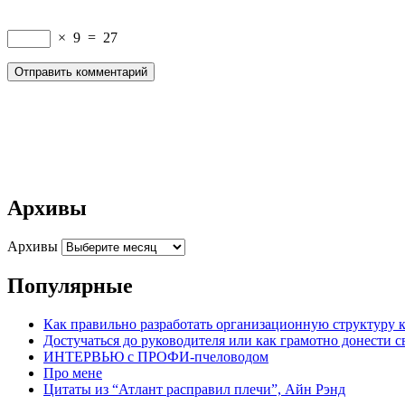
×
9
=
27
Архивы
Архивы
Популярные
Как правильно разработать организационную структуру 
Достучаться до руководителя или как грамотно донести 
ИНТЕРВЬЮ с ПРОФИ-пчеловодом
Про мене
Цитаты из “Атлант расправил плечи”, Айн Рэнд