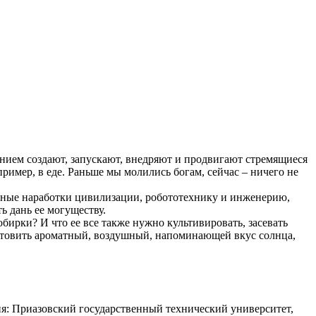
ием создают, запускают, внедряют и продвигают стремящиеся
ример, в еде. Раньше мы молились богам, сейчас – ничего не
менные наработки цивилизации, робототехнику и инженерию,
ь дань ее могуществу.
ирки? И что ее все также нужно культивировать, засевать
– готовить ароматный, воздушный, напоминающей вкус солнца,
: Приазовский государственный технический университет,