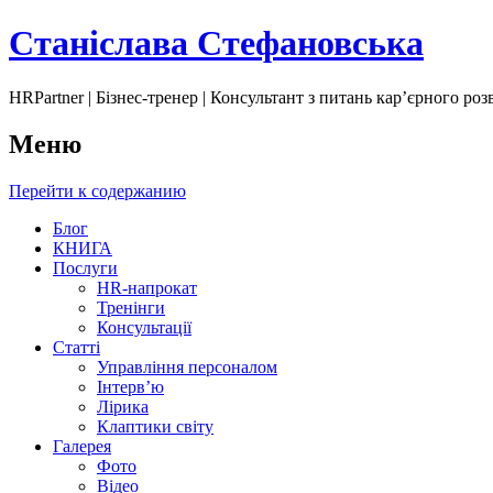
Станіслава Стефановська
HRPartner | Бізнес-тренер | Консультант з питань карʼєрного ро
Меню
Перейти к содержанию
Блог
КНИГА
Послуги
HR-напрокат
Тренінги
Консультації
Статті
Управління персоналом
Інтервʼю
Лірика
Клаптики світу
Галерея
Фото
Відео