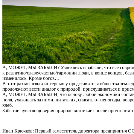
А, МОЖЕТ, МЫ ЗАБЫЛИ? Увлеклись и забыли, что все современ
к развитию/славе/счастью/гармонии люди, в конце концов, баз
изменилось. Кроме богов…
В этот раз мы взяли интервью у представителя общества земле
продолжают вести диалог с природой, прислушиваться и присма
А, МОЖЕТ, МЫ ЗАБЫЛИ, что основу любой экономики составляет
поля, ухаживать за ними, питать их, спасать от непогоды, вов
хлеб.
Забытое чувство доверия природе возникает после прочтения 
Иван Крючков:
Первый заместитель директора предприятия ОО