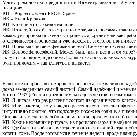
Магистр экономики предприятия и Инженер-механик – Луганск
позициях.
КП – Корреспондент PROFI Space
ИК – Иван Крючков
КП: Кто или что главный на поле?
ИК:
Пожалуй, как бы это странно не звучало, но самая главная
командует производственным процессом, организовывает работы
отслеживается агрономом и уже исходя из этого, он принимает р
КП: В чем вы считаете феномен зерна? Почему оно всегда тянет
ИК:
Вопрос философский. Может быть, как и все в этом мире?
«крутит головой» подсолнух. Большая часть остальных культур 
руки приложим – так культура и вырастет.
Если хотели прославить хорошего человека, то хвалили как д
доход земледельцев самый чистый, Самый надёжный и меньше в
Катон, 1937 (сборник древнеримских документов о сельскохозяйс
КП: Я читала, что раз растения состоят из органических клето
ИК:
Мне кажется, что у каждого растения есть его специфичес
интуитивно понятно, что подсолнух похож на солнце, а пшени
Они же и замечают малейшие изменения, предвестники болезней
КП: Какие необычные ритуалы из прошлого (архаичные) все ещ
ИК:
Где бы я ни работал, всегда сталкивался с одной странной
кстати, тоже. Вроде готовимся в течение недели, вроде планир