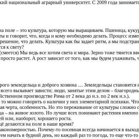
ий национальный аграрный университет. С 2009 года занимаетс
 на поле – это культура, которую мы выращиваем. Пшеница, куку
 и говорит, что, когда и кому необходимо делать. Процесс изм
ешение, что делать. Культура как бы задает ритм, а мы подстраи
ся к свету?
(смеется)
Мы ведь все хотим света и мира. Зерно тоже тянется в
просто растет. А рост зависит от того, как мы будем ухаживать,
оброго земледельца и доброго хозяина … Земледельцы становят
сего вызывает зависти; люди, занятые этим делом – благородны
твенном производстве Рима от 2 века до н.э. по 2 век н.э.).
к, то можно говорить о наличии у них элементарной психики. Чт
кая черта, особенность. Но это переживание от культуры сложно
ца – на живое золото. Но лучше всех понимают растения именно
 или, наоборот, хорошего роста.
ё делаются на поле в наше время?
 закономерностью. Почему-то посевная всегда начинается в выходн
уем начать в будний день, но каждый раз то погода, то еще что