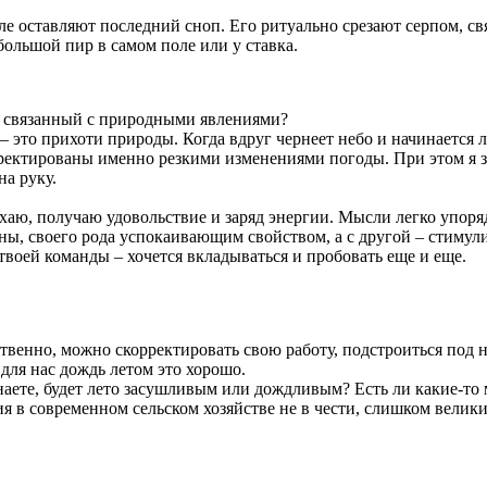
е оставляют последний сноп. Его ритуально срезают серпом, св
большой пир в самом поле или у ставка.
, связанный с природными явлениями?
– это прихоти природы. Когда вдруг чернеет небо и начинается 
ректированы именно резкими изменениями погоды. При этом я з
на руку.
ыхаю, получаю удовольствие и заряд энергии. Мысли легко упоря
оны, своего рода успокаивающим свойством, а с другой – стимули
 твоей команды – хочется вкладываться и пробовать еще и еще.
венно, можно скорректировать свою работу, подстроиться под н
 для нас дождь летом это хорошо.
наете, будет лето засушливым или дождливым? Есть ли какие-то
ия в современном сельском хозяйстве не в чести, слишком вели