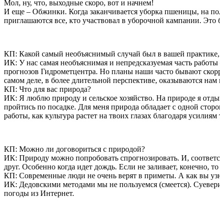
Мол, ну, что, выходные скоро, вот и начнем!
И еще – Обжинки. Когда заканчивается уборка пшеницы, на пол
приглашаются все, кто участвовал в уборочной кампании. Это 
КП: Какой самый необъяснимый случай был в вашей практике
ИК:
У нас самая необъяснимая и непредсказуемая часть работы 
прогнозов Гидрометцентра. Но планы наши часто бывают скор
самом деле, в более длительной перспективе, оказываются нам 
КП: Что для вас природа?
ИК:
Я люблю природу и сельское хозяйство. На природе я отд
пройтись по посадке. Для меня природа обладает с одной стор
работы, как культура растет на твоих глазах благодаря усилиям
КП: Можно ли договориться с природой?
ИК:
Природу можно попробовать спрогнозировать. И, соответст
друг. Особенно когда идет дождь. Если не заливает, конечно, то
КП: Современные люди не очень верят в приметы. А как вы уз
ИК:
Дедовскими методами мы не пользуемся
(смеется)
. Суевер
погоды из Интернет.