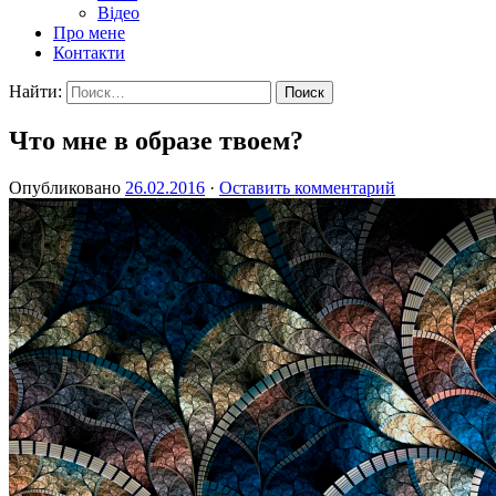
Відео
Про мене
Контакти
Найти:
Что мне в образе твоем?
Опубликовано
26.02.2016
·
Оставить комментарий