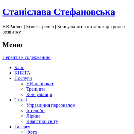
Станіслава Стефановська
HRPartner | Бізнес-тренер | Консультант з питань карʼєрного
розвитку
Меню
Перейти к содержанию
Блог
КНИГА
Послуги
HR-напрокат
Тренінги
Консультації
Статті
Управління персоналом
Інтервʼю
Лірика
Клаптики світу
Галерея
Фото