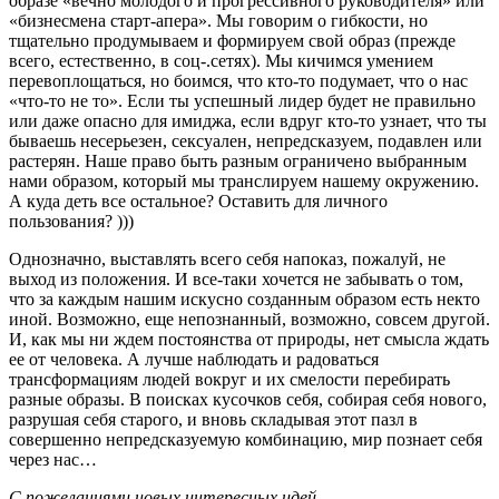
образе «вечно молодого и прогрессивного руководителя» или
«бизнесмена старт-апера». Мы говорим о гибкости, но
тщательно продумываем и формируем свой образ (прежде
всего, естественно, в соц-.сетях). Мы кичимся умением
перевоплощаться, но боимся, что кто-то подумает, что о нас
«что-то не то». Если ты успешный лидер будет не правильно
или даже опасно для имиджа, если вдруг кто-то узнает, что ты
бываешь несерьезен, сексуален, непредсказуем, подавлен или
растерян. Наше право быть разным ограничено выбранным
нами образом, который мы транслируем нашему окружению.
А куда деть все остальное? Оставить для личного
пользования? )))
Однозначно, выставлять всего себя напоказ, пожалуй, не
выход из положения. И все-таки хочется не забывать о том,
что за каждым нашим искусно созданным образом есть некто
иной. Возможно, еще непознанный, возможно, совсем другой.
И, как мы ни ждем постоянства от природы, нет смысла ждать
ее от человека. А лучше наблюдать и радоваться
трансформациям людей вокруг и их смелости перебирать
разные образы. В поисках кусочков себя, собирая себя нового,
разрушая себя старого, и вновь складывая этот пазл в
совершенно непредсказуемую комбинацию, мир познает себя
через нас…
С пожеланиями новых интересных идей,