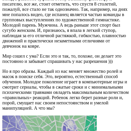
писателю, все же, стоит отметить, что спустя 8 столетий,
пожалуй, все стало не так однозначно. Так, например, на днях
мне попалось видео, где испанец является частью команды в
групповых выступлениях по художественной гимнастике.
Молодой парень. Мужчина. А ведь раньше этот спорт был
сугубо женским. И, признаюсь, я впала в легкий ступор,
наблюдая за его отличной растяжкой, гибкостью, плавностью
движений и практически незаметными отличиями от
девчонок на ковре.
Мир сошел с ума? Если это и так, то, похоже, он делает это
постоянно и забывает спрашивать у нас разрешения )))
Но я про образы. Каждый из нас меняет множество ролей и
масок в поиске себя. Это, вероятно, естественный способ
обучения. Молодое поколение играет в компьютерные игры и
смотрит сериалы, чтобы в сжатые сроки и с минимальными
психическими травмами овладеть максимальным количеством
«правильных» реакций. Ребенок легко берет разные роли и,
порой, смущает нас своим непостоянством и умелой
манипуляцией. А что мы?