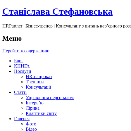
Станіслава Стефановська
HRPartner | Бізнес-тренер | Консультант з питань карʼєрного ро
Меню
Перейти к содержанию
Блог
КНИГА
Послуги
HR-напрокат
Тренінги
Консультації
Статті
Управління персоналом
Інтервʼю
Лірика
Клаптики світу
Галерея
Фото
Відео