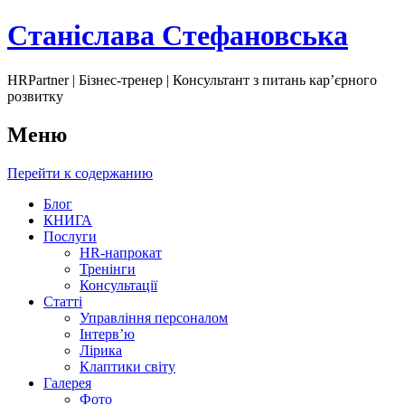
Станіслава Стефановська
HRPartner | Бізнес-тренер | Консультант з питань карʼєрного
розвитку
Меню
Перейти к содержанию
Блог
КНИГА
Послуги
HR-напрокат
Тренінги
Консультації
Статті
Управління персоналом
Інтервʼю
Лірика
Клаптики світу
Галерея
Фото