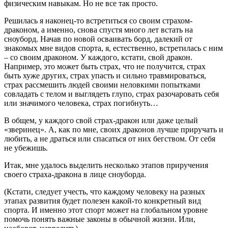
физическим навыкам. Но не все так просто.
Решилась я наконец-то встретиться со своим страхом-
драконом, а именно, снова спустя много лет встать на
сноуборд. Начав по новой осваивать борд, далекий от
знакомых мне видов спорта, я, естественно, встретилась с ним
– со своим драконом. У каждого, кстати, свой дракон.
Например, это может быть страх, что не получится, страх
быть хуже других, страх упасть и сильно травмироваться,
страх рассмешить людей своими неловкими попытками
совладать с телом и выглядеть глупо, страх разочаровать себя
или значимого человека, страх погибнуть…
В общем, у каждого свой страх-дракон или даже целый
«зверинец». А, как по мне, своих драконов лучше приручать и
любить, а не драться или спасаться от них бегством. От себя
не убежишь.
Итак, мне удалось выделить несколько этапов приручения
своего страха-дракона в лице сноуборда.
(Кстати, следует учесть, что каждому человеку на разных
этапах развития будет полезен какой-то конкретный вид
спорта. И именно этот спорт может на глобальном уровне
помочь понять важные законы в обычной жизни. Или,