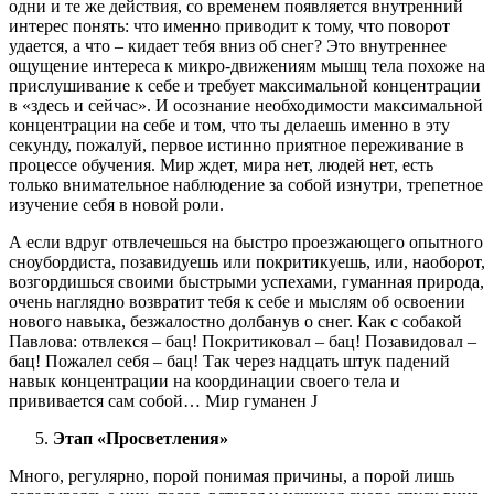
одни и те же действия, со временем появляется внутренний
интерес понять: что именно приводит к тому, что поворот
удается, а что – кидает тебя вниз об снег? Это внутреннее
ощущение интереса к микро-движениям мышц тела похоже на
прислушивание к себе и требует максимальной концентрации
в «здесь и сейчас». И осознание необходимости максимальной
концентрации на себе и том, что ты делаешь именно в эту
секунду, пожалуй, первое истинно приятное переживание в
процессе обучения. Мир ждет, мира нет, людей нет, есть
только внимательное наблюдение за собой изнутри, трепетное
изучение себя в новой роли.
А если вдруг отвлечешься на быстро проезжающего опытного
сноубордиста, позавидуешь или покритикуешь, или, наоборот,
возгордишься своими быстрыми успехами, гуманная природа,
очень наглядно возвратит тебя к себе и мыслям об освоении
нового навыка, безжалостно долбанув о снег. Как с собакой
Павлова: отвлекся – бац! Покритиковал – бац! Позавидовал –
бац! Пожалел себя – бац! Так через надцать штук падений
навык концентрации на координации своего тела и
прививается сам собой… Мир гуманен J
Этап «Просветления»
Много, регулярно, порой понимая причины, а порой лишь