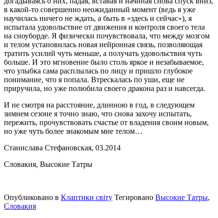
догадываясь о них, падая, вставая и начиная снова спуск вниз,
в какой-то совершенно неожиданный момент (ведь я уже
научилась ничего не ждать, а быть в «здесь и сейчас»), я
испытала удовольствие от движения и контроля своего тела
на сноуборде. Я физически почувствовала, что между мозгом
и телом установилась новая нейронная связь, позволяющая
тратить усилий чуть меньше, а получать удовольствия чуть
больше. И это мгновение было столь яркое и незабываемое,
что улыбка сама расплылась по лицу и пришло глубокое
понимание, что я попала. Втрескалась по уши, еще не
приручила, но уже полюбила своего дракона раз и навсегда.
И не смотря на расстояние, длинною в год, в следующем
зимнем сезоне я точно знаю, что снова захочу испытать,
пережить, прочувствовать счастье от владения своим новым,
но уже чуть более знакомым мне телом…
Станислава Стефановская, 03.2014
Словакия, Высокие Татры
Опубликовано в
Клаптики світу
Тегировано
Высокие Татры
,
Словакия