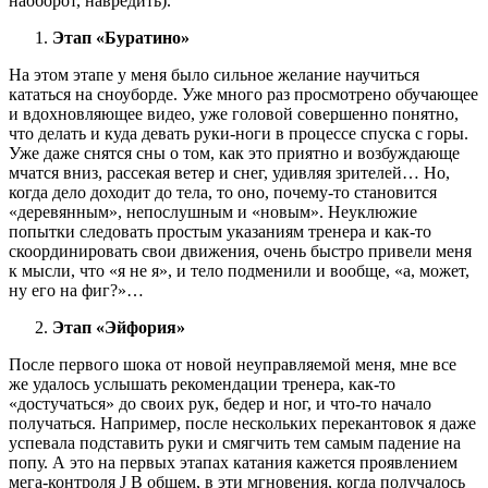
наоборот, навредить).
Этап «Буратино»
На этом этапе у меня было сильное желание научиться
кататься на сноуборде. Уже много раз просмотрено обучающее
и вдохновляющее видео, уже головой совершенно понятно,
что делать и куда девать руки-ноги в процессе спуска с горы.
Уже даже снятся сны о том, как это приятно и возбуждающе
мчатся вниз, рассекая ветер и снег, удивляя зрителей… Но,
когда дело доходит до тела, то оно, почему-то становится
«деревянным», непослушным и «новым». Неуклюжие
попытки следовать простым указаниям тренера и как-то
скоординировать свои движения, очень быстро привели меня
к мысли, что «я не я», и тело подменили и вообще, «а, может,
ну его на фиг?»…
Этап «Эйфория»
После первого шока от новой неуправляемой меня, мне все
же удалось услышать рекомендации тренера, как-то
«достучаться» до своих рук, бедер и ног, и что-то начало
получаться. Например, после нескольких перекантовок я даже
успевала подставить руки и смягчить тем самым падение на
попу. А это на первых этапах катания кажется проявлением
мега-контроля J В общем, в эти мгновения, когда получалось